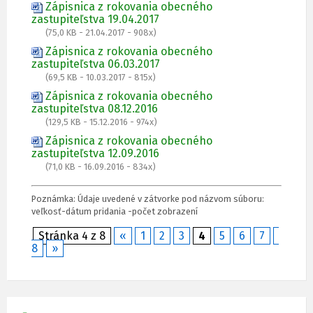
Zápisnica z rokovania obecného
zastupiteľstva 19.04.2017
(75,0 KB - 21.04.2017 - 908x)
Zápisnica z rokovania obecného
zastupiteľstva 06.03.2017
(69,5 KB - 10.03.2017 - 815x)
Zápisnica z rokovania obecného
zastupiteľstva 08.12.2016
(129,5 KB - 15.12.2016 - 974x)
Zápisnica z rokovania obecného
zastupiteľstva 12.09.2016
(71,0 KB - 16.09.2016 - 834x)
Poznámka: Údaje uvedené v zátvorke pod názvom súboru:
veľkosť-dátum pridania -počet zobrazení
Stránka 4 z 8
«
1
2
3
4
5
6
7
8
»