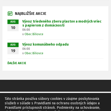
o
o
s
s
o
o
p
n
s
ú
ú
r
r
d
a
ť
b
b
u
u
f
NAJBLIŽŠIE AKCIE
s
s
o
o
:
:
ú
ú
r
r
p
Vývoz triedeného zberu plastov a modrých vriec
AUG
b
b
u
u
d
s papierom z domácností
o
o
10
:
:
f
06:00
r
r
p
v
Obec Bíňovce
u
u
d
:
:
f
Vývoz komunálneho odpadu
p
AUG
06:00
d
19
v
Obec Bíňovce
f
ĎALŠIE AKCIE
Táto stránka používa súbory cookies v záujme poskytovania
GDPR
SITEMAP
RSS
služieb v súlade s Pravidlami na ochranu osobných údajov a
Pravidlami prístupnosti stránok. Podmienky na uchovávanie,
© 2011 Obec Bíňovce