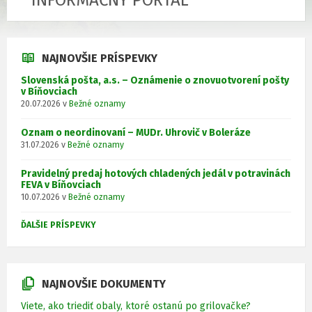
INFORMAČNÝ PORTÁL
NAJNOVŠIE PRÍSPEVKY
Slovenská pošta, a.s. – Oznámenie o znovuotvorení pošty
v Bíňovciach
20.07.2026
v
Bežné oznamy
Oznam o neordinovaní – MUDr. Uhrovič v Boleráze
31.07.2026
v
Bežné oznamy
Pravidelný predaj hotových chladených jedál v potravinách
FEVA v Bíňovciach
10.07.2026
v
Bežné oznamy
ĎALŠIE PRÍSPEVKY
NAJNOVŠIE DOKUMENTY
Viete, ako triediť obaly, ktoré ostanú po grilovačke?