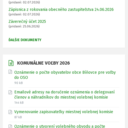
(pridané: 02.07.2026)
Zápisnica z rokovania obecného zastupiteľstva 24.06.2026
(pridané: 02.07.2026)
Záverečný účet 2025
(pridané: 25.06.2026)
ĎALŠIE DOKUMENTY
KOMUNÁLNE VOĽBY 2026
Oznámenie o počte obyvateľov obce Bíňovce pre voľby
do OSO
P
V
90 kB
r
e
Emailové adresy na doručenie oznámenia o delegovaní
í
ľ
členov a náhradníkov do miestnej volebnej komisie
p
k
P
V
144 kB
o
o
r
e
n
s
Vymenovanie zapisovateľky miestnej volebnej komisie
í
ľ
a
ť
P
V
87 kB
p
k
s
s
r
e
o
o
ú
ú
Oznámenie o utvorení volebného obvodu a počte
í
ľ