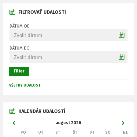
FILTROVAŤ UDALOSTI
DÁTUM OD:
DÁTUM DO:
Filter
VŠETKY UDALOSTI
KALENDÁR UDALOSTÍ
P
august
2026
N
r
a
PO
UT
ST
ŠT
PI
SO
NE