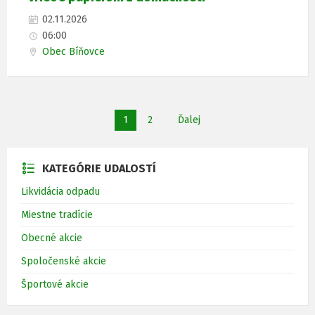
02.11.2026
06:00
Obec Bíňovce
S
1
2
Ďalej
t
r
á
n
k
KATEGÓRIE UDALOSTÍ
o
v
Likvidácia odpadu
a
n
i
Miestne tradície
e
Obecné akcie
Spoločenské akcie
Športové akcie