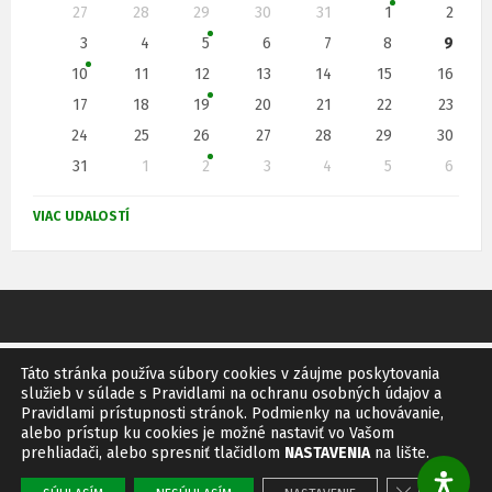
P
27
28
29
30
31
1
2
e
s
r
e
3
4
5
6
7
8
9
d
l
s
10
11
12
13
14
15
16
k
c
e
o
17
18
19
20
21
22
23
č
h
d
i
24
25
26
27
28
29
30
t
á
u
k
31
1
2
3
4
5
6
d
j
a
N
l
a
z
ú
e
VIAC UDALOSTÍ
s
n
p
a
c
d
ä
á
ť
j
i
r
n
n
ú
m
a
e
k
d
c
e
a
n
l
Táto stránka používa súbory cookies v záujme poskytovania
i
i
s
GDPR
SITEMAP
RSS
e
služieb v súlade s Pravidlami na ochranu osobných údajov a
n
m
i
Pravidlami prístupnosti stránok. Podmienky na uchovávanie,
© 2011 Obec Bíňovce
d
alebo prístup ku cookies je možné nastaviť vo Vašom
á
Vytvoril:
IMF
Design
e
a
prehliadači, alebo spresniť tlačidlom
NASTAVENIA
na lište.
r
n
s
c
e
Close GDPR 