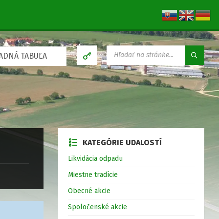
V
ADNÁ TABUĽA
Y
H
Ľ
A
D
Á
V
A
N
KATEGÓRIE UDALOSTÍ
I
E
Likvidácia odpadu
:
Miestne tradície
Obecné akcie
Spoločenské akcie