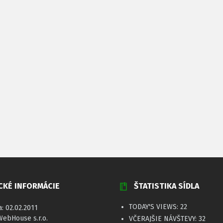
CKÉ INFORMÁCIE
ŠTATISTIKA SÍDLA
TODAY'S VIEWS:
22
a: 02.02.2011
WebHouse s.r.o.
VČERAJŠIE NÁVŠTEVY:
32