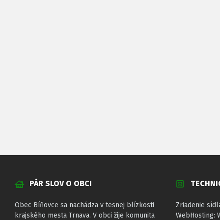
PÁR SLOV O OBCI
TECHNI
Obec Bíňovce sa nachádza v tesnej blízkosti
Zriadenie sídl
krajského mesta Trnava. V obci žije komunita
WebHosting: 