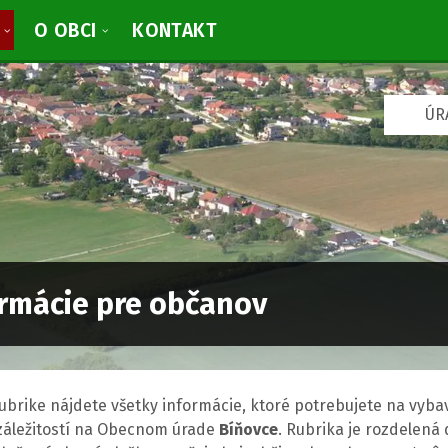
O OBCI
KONTAKT
V
ÚR
y
b
r
a
ť
j
a
z
y
k
rmácie pre občanov
:
 rubrike nájdete všetky informácie, ktoré potrebujete na vyba
 záležitostí na Obecnom úrade
Bíňovce
. Rubrika je rozdelená