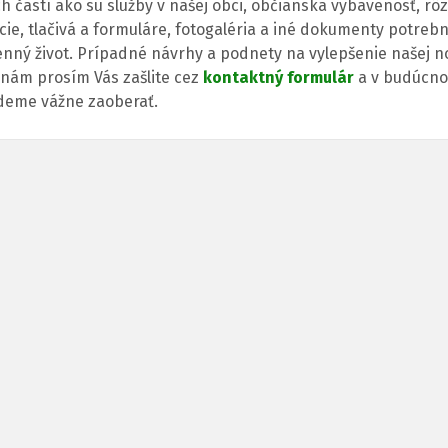
h častí ako sú služby v našej obci, občianska vybavenosť, rô
cie, tlačivá a formuláre, fotogaléria a iné dokumenty potreb
nný život. Prípadné návrhy a podnety na vylepšenie našej n
 nám prosím Vás zašlite cez
kontaktný formulár
a v budúcno
deme vážne zaoberať.