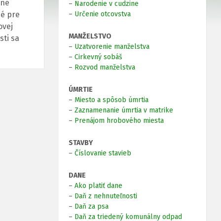
zne
–
Narodenie v cudzine
né pre
–
Určenie otcovstva
ovej
MANŽELSTVO
sti sa
–
Uzatvorenie manželstva
–
Cirkevný sobáš
–
Rozvod manželstva
ÚMRTIE
–
Miesto a spôsob úmrtia
–
Zaznamenanie úmrtia v matrike
–
Prenájom hrobového miesta
STAVBY
–
Číslovanie stavieb
DANE
–
Ako platiť dane
–
Daň z nehnuteľnosti
–
Daň za psa
–
Daň za triedený komunálny odpad