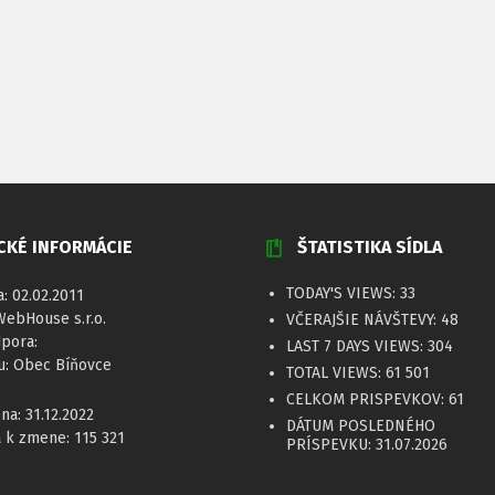
CKÉ INFORMÁCIE
ŠTATISTIKA SÍDLA
TODAY'S VIEWS:
33
a: 02.02.2011
WebHouse s.r.o.
VČERAJŠIE NÁVŠTEVY:
48
dpora:
LAST 7 DAYS VIEWS:
304
u: Obec Bíňovce
TOTAL VIEWS:
61 501
CELKOM PRISPEVKOV:
61
a: 31.12.2022
DÁTUM POSLEDNÉHO
a k zmene: 115 321
PRÍSPEVKU:
31.07.2026