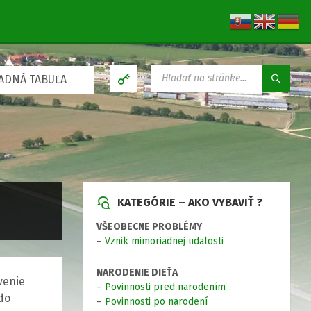
V
ADNÁ TABUĽA
Y
H
Ľ
A
D
Á
V
A
N
KATEGÓRIE – AKO VYBAVIŤ ?
I
E
VŠEOBECNE PROBLÉMY
:
–
Vznik mimoriadnej udalosti
NARODENIE DIEŤA
venie
–
Povinnosti pred narodením
 do
–
Povinnosti po narodení