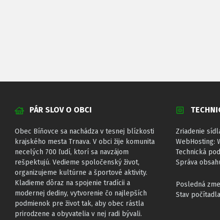
PÁR SLOV O OBCI
TECHNI
Obec Bíňovce sa nachádza v tesnej blízkosti
Zriadenie sídl
krajského mesta Trnava. V obci žije komunita
WebHosting: 
necelých 700 ľudí, ktorí sa navzájom
Technická po
rešpektujú. Vedieme spoločenský život,
Správa obsah
organizujeme kultúrne a športové aktivity.
Kladieme dôraz na spojenie tradícii a
Posledná zmen
modernej dediny, vytvorenie čo najlepších
Stav počítadl
podmienok pre život tak, aby obec rástla
prirodzene a obyvatelia v nej radi bývali.