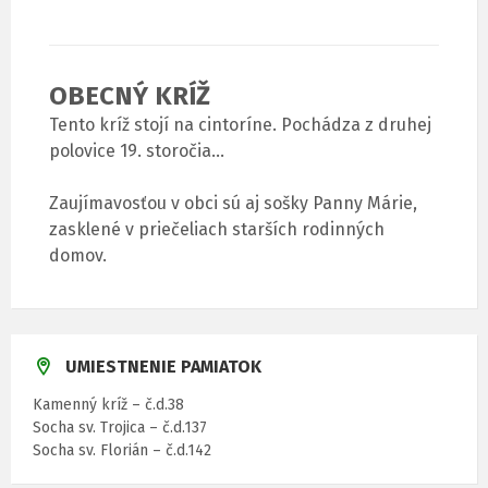
OBECNÝ KRÍŽ
Tento kríž stojí na cintoríne. Pochádza z druhej
polovice 19. storočia…
Zaujímavosťou v obci sú aj sošky Panny Márie,
zasklené v priečeliach starších rodinných
domov.
UMIESTNENIE PAMIATOK
Kamenný kríž – č.d.38
Socha sv. Trojica – č.d.137
Socha sv. Florián – č.d.142