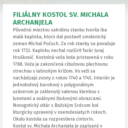
FILIÁLNY KOSTOL SV. MICHALA
ARCHANJELA
Pôvodnú miestnu sakrálnu stavbu tvorila iba
malá kaplnka, ktorú dal postaviť smolenický
zeman Michal Počuch. Za rok stavby sa považuje
rok 1733. Kaplnku nechal rozšíriť farár Juraj
Hruškovič. Kostolná veža bola pristavená v roku
1788. Veža je zakončená cibuľovou plechovou
strechou s latinským krížom. Vo veži sa
nachádzajú zvony z rokov 1740 a 1745. Interiér je
jednoloďový barokový s polygonálnym
uzáverom je zaklenutý valenou klenbou s
lunetami a oválnymi štukovými obrazcami.
Novogotický oltár s Božským Srdcom bol
liturgicky upravený v osemdesiatych rokoch.
Okolo kostola sa rozprestiera cintorín.
Kostol sv. Michala Archanjela je zapísaný v