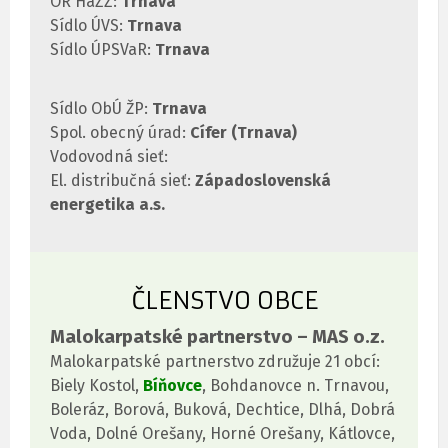
OR HaZZ:
Trnava
Sídlo ÚVS:
Trnava
Sídlo ÚPSVaR:
Trnava
Sídlo ObÚ ŽP:
Trnava
Spol. obecný úrad:
Cífer (Trnava)
Vodovodná sieť:
El. distribučná sieť:
Západoslovenská
energetika a.s.
ČLENSTVO OBCE
Malokarpatské partnerstvo – MAS o.z.
Malokarpatské partnerstvo združuje 21 obcí:
Biely Kostol,
Bíňovce
, Bohdanovce n. Trnavou,
Boleráz, Borová, Buková, Dechtice, Dlhá, Dobrá
Voda, Dolné Orešany, Horné Orešany, Kátlovce,