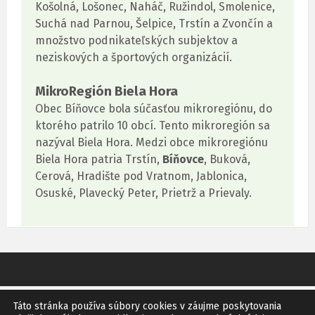
Košolná, Lošonec, Naháč, Ružindol, Smolenice,
Suchá nad Parnou, Šelpice, Trstín a Zvončín a
množstvo podnikateľských subjektov a
neziskových a športových organizácií.
MikroRegión Biela Hora
Obec Bíňovce bola súčasťou mikroregiónu, do
ktorého patrilo 10 obcí. Tento mikroregión sa
nazýval Biela Hora. Medzi obce mikroregiónu
Biela Hora patria Trstín,
Bíňovce
, Buková,
Cerová, Hradište pod Vratnom, Jablonica,
Osuské, Plavecký Peter, Prietrž a Prievaly.
Táto stránka používa súbory cookies v záujme poskytovania
GDPR
SITEMAP
RSS