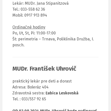
Lekár: MUDr. Jana Stipanitzová
Tel.: 033-558 62 36
Mobil: 0917 913 894
Ordinačné hodiny
Po, Ut, St, Pi: 11:00-17:00
Št: perimetria – Trnava, Poliklinika Družba, I.
posch.
MUDr. František Uhrovič
praktický lekár pre deti a dorast
Adresa: Boleráz 404
Zdravotná sestra:
Ľubica Leskovská
Tel. : 033/557 92 65
OD 02.09.2024 MUDr. Uhrovič bude ordinovať