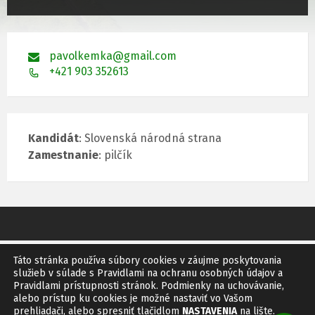
pavolkemka@gmail.com
+421 903 352613
Kandidát
: Slovenská národná strana
Zamestnanie
: pilčík
Táto stránka používa súbory cookies v záujme poskytovania
GDPR
SITEMAP
RSS
služieb v súlade s Pravidlami na ochranu osobných údajov a
Pravidlami prístupnosti stránok. Podmienky na uchovávanie,
© 2011 Obec Bíňovce
alebo prístup ku cookies je možné nastaviť vo Vašom
Vytvoril:
IMF
Design
prehliadači, alebo spresniť tlačidlom
NASTAVENIA
na lište.