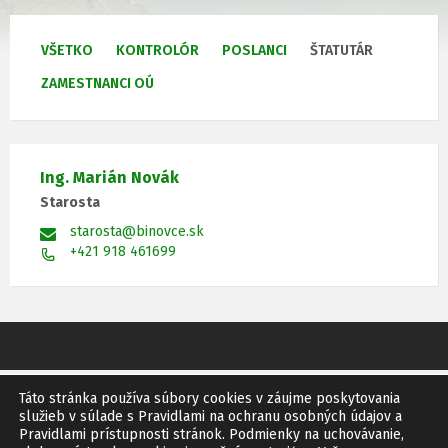
VŠETKO
KONTROLÓR
POSLANCI
ŠTATUTÁR
ZAMESTNANCI OÚ
Ing. Marián Novák
Starosta
starosta@binovce.sk
+421 918 461699
Táto stránka používa súbory cookies v záujme poskytovania
GDPR
SITEMAP
RSS
služieb v súlade s Pravidlami na ochranu osobných údajov a
Pravidlami prístupnosti stránok. Podmienky na uchovávanie,
© 2011 Obec Bíňovce