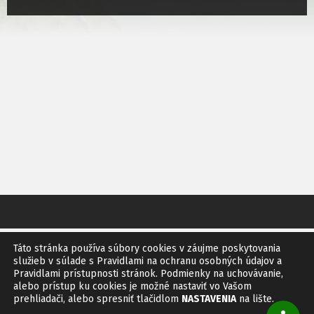
Táto stránka používa súbory cookies v záujme poskytovania
GDPR
SITEMAP
RSS
služieb v súlade s Pravidlami na ochranu osobných údajov a
Pravidlami prístupnosti stránok. Podmienky na uchovávanie,
© 2011 Obec Bíňovce
alebo prístup ku cookies je možné nastaviť vo Vašom
Vytvoril:
IMF
Design
prehliadači, alebo spresniť tlačidlom
NASTAVENIA
na lište.