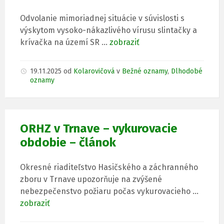
Odvolanie mimoriadnej situácie v súvislosti s
výskytom vysoko-nákazlivého vírusu slintačky a
krívačka na území SR …
zobraziť
19.11.2025
od
Kolarovičová
v
Bežné oznamy
,
Dlhodobé
oznamy
ORHZ v Trnave – vykurovacie
obdobie – článok
Okresné riaditeľstvo Hasičského a záchranného
zboru v Trnave upozorňuje na zvýšené
nebezpečenstvo požiaru počas vykurovacieho …
zobraziť