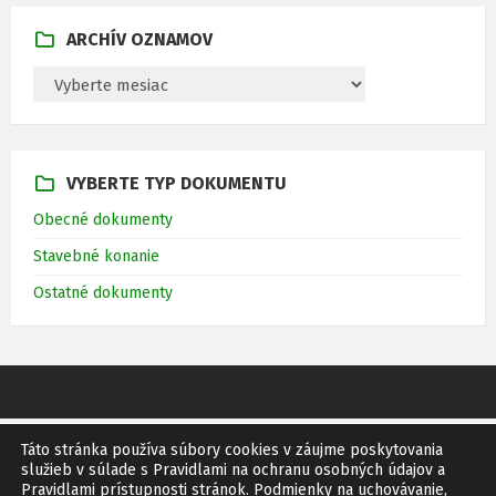
n
i
ARCHÍV OZNAMOV
e
A
p
R
r
C
H
í
Í
s
V
VYBERTE TYP DOKUMENTU
O
p
Z
Obecné dokumenty
e
N
A
v
Stavebné konanie
M
k
O
Ostatné dokumenty
V
o
v
Táto stránka používa súbory cookies v záujme poskytovania
GDPR
SITEMAP
RSS
služieb v súlade s Pravidlami na ochranu osobných údajov a
Pravidlami prístupnosti stránok. Podmienky na uchovávanie,
© 2011 Obec Bíňovce