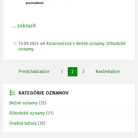
…
zobraziť
13.09.2024
od
Kolarovičová
v
Bežné oznamy
,
Dlhodobé
oznamy
S
Predchádzajúce
1
2
3
Nasledujúce
t
r
á
KATEGÓRIE OZNAMOV
n
Bežné oznamy
(25)
k
Dlhodobé oznamy
(21)
o
v
Úradná tabuľa
(25)
a