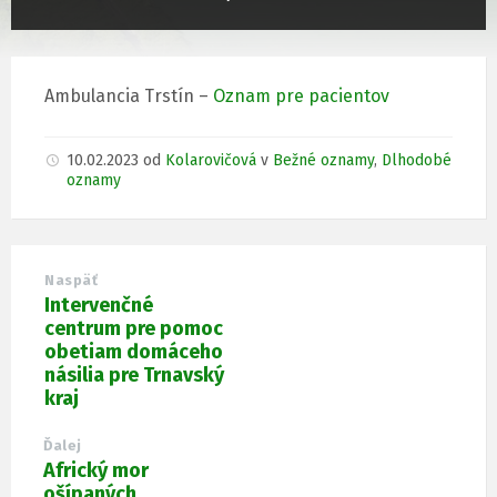
Ambulancia Trstín –
Oznam pre pacientov
10.02.2023
od
Kolarovičová
v
Bežné oznamy
,
Dlhodobé
oznamy
Naspäť
Intervenčné
centrum pre pomoc
obetiam domáceho
násilia pre Trnavský
kraj
Ďalej
Africký mor
ošípaných