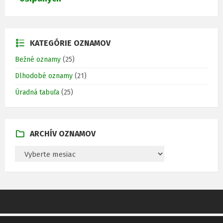
KATEGÓRIE OZNAMOV
Bežné oznamy
(25)
Dlhodobé oznamy
(21)
Úradná tabuľa
(25)
ARCHÍV OZNAMOV
A
R
C
H
Í
V
O
Z
N