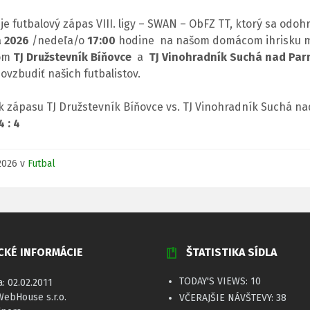
e futbalový zápas VIII. ligy – SWAN – ObFZ TT, ktorý sa odoh
a 2026
/nedeľa/o
17:00
hodine na našom domácom ihrisku 
om
TJ Družstevník Bíňovce
a
TJ Vinohradník Suchá nad Par
ovzbudiť našich futbalistov.
k zápasu TJ Družstevník Bíňovce vs. TJ Vinohradník Suchá na
4 : 4
.2026
v
Futbal
CKÉ INFORMÁCIE
ŠTATISTIKA SÍDLA
TODAY'S VIEWS:
10
a: 02.02.2011
WebHouse s.r.o.
VČERAJŠIE NÁVŠTEVY:
38