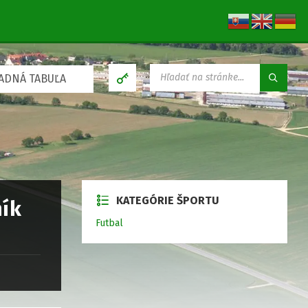
V
ADNÁ TABUĽA
Y
H
Ľ
A
D
Á
V
A
N
KATEGÓRIE ŠPORTU
I
ník
E
Futbal
: