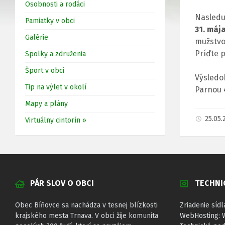
Osobnosti a rodáci
Nasleduj
Pamiatky v obci
31. máj
Galérie
mužstv
Príďte p
Spolky a združenia
Šport v obci
Výsledo
Tip na výlet v okolí
Parnou
Mapy a plány
25.05
Virtuálny cintorín »
PÁR SLOV O OBCI
TECHNI
Obec Bíňovce sa nachádza v tesnej blízkosti
Zriadenie sídl
krajského mesta Trnava. V obci žije komunita
WebHosting: 