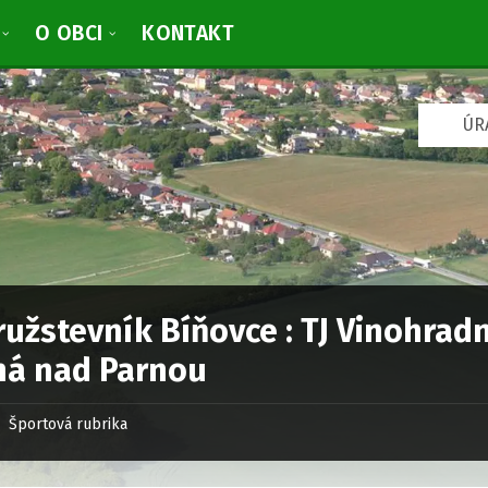
O OBCI
KONTAKT
V
ÚR
y
b
r
a
ť
j
a
z
y
k
ružstevník Bíňovce : TJ Vinohrad
:
há nad Parnou
Športová rubrika