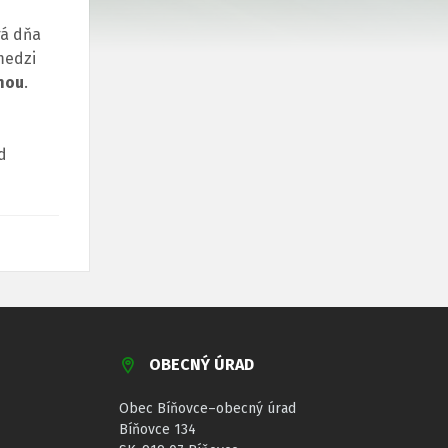
rá dňa
medzi
nou
.
d
OBECNÝ ÚRAD
Obec Bíňovce–obecný úrad
Bíňovce 134