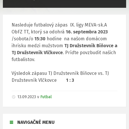
Nasleduje futbalový zápas IX. ligy MEVA-sk.A
ObFZ TT, ktorý sa odohrá
16. septembra 2023
/sobota/o
15:30
hodine na našom domácom
ihrisku medzi mužstvom
TJ Družstevník Bíňovce a
TJ Družstevník Vlčkovce
. Príďte povzbudiť našich
futbalistov.
Výsledok zápasu TJ Družstevník Bíňovce vs. TJ
Družstevník Vlčkovce
1 : 3
13.09.2023
v
Futbal
NAVIGAČNÉ MENU