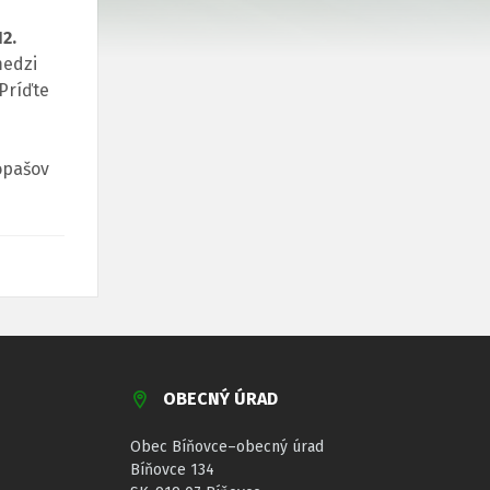
2.
medzi
 Príďte
Lopašov
OBECNÝ ÚRAD
Obec Bíňovce–obecný úrad
Bíňovce 134