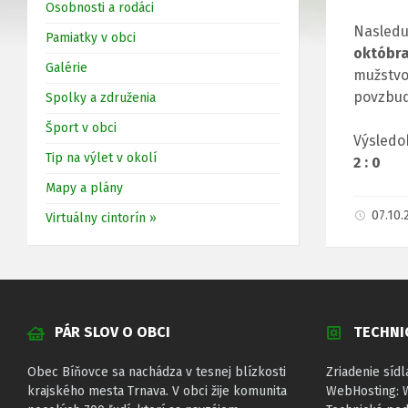
Osobnosti a rodáci
Nasledu
Pamiatky v obci
októbra
Galérie
mužstv
povzbudi
Spolky a združenia
Šport v obci
Výsledo
Tip na výlet v okolí
2 : 0
Mapy a plány
07.10
Virtuálny cintorín »
PÁR SLOV O OBCI
TECHNI
Obec Bíňovce sa nachádza v tesnej blízkosti
Zriadenie sídl
krajského mesta Trnava. V obci žije komunita
WebHosting: 