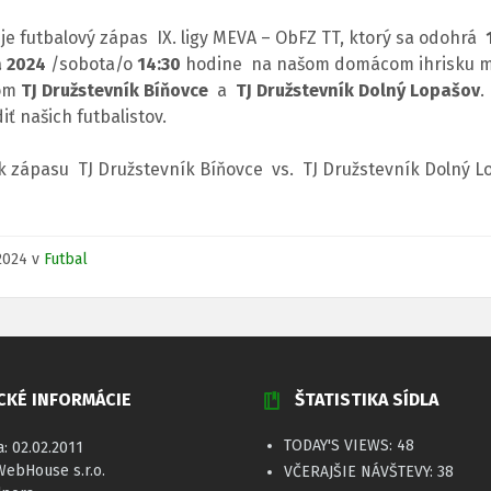
je futbalový zápas IX. ligy MEVA – ObFZ TT, ktorý sa odohrá
1
 2024
/sobota/o
14:30
hodine na našom domácom ihrisku 
om
TJ Družstevník Bíňovce
a
TJ Družstevník Dolný Lopašov
.
ť našich futbalistov.
k zápasu TJ Družstevník Bíňovce vs. TJ Družstevník Dolný 
.2024
v
Futbal
CKÉ INFORMÁCIE
ŠTATISTIKA SÍDLA
TODAY'S VIEWS:
48
a: 02.02.2011
WebHouse s.r.o.
VČERAJŠIE NÁVŠTEVY:
38