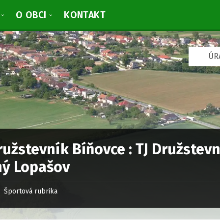
O OBCI
KONTAKT
V
ÚR
y
b
r
a
ť
j
a
z
y
k
ružstevník Bíňovce : TJ Družstev
:
ný Lopašov
Športová rubrika