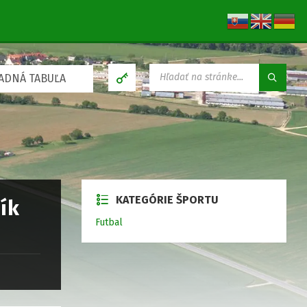
V
ADNÁ TABUĽA
Y
H
Ľ
A
D
Á
V
A
N
KATEGÓRIE ŠPORTU
I
ník
E
Futbal
: