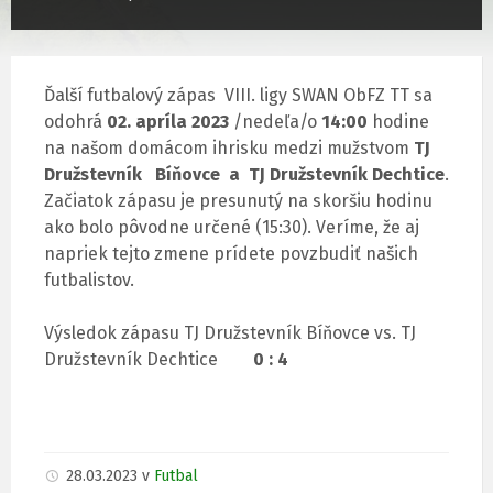
Ďalší futbalový zápas VIII. ligy SWAN ObFZ TT sa
odohrá
02. apríla 2023
/nedeľa/o
14:00
hodine
na našom domácom ihrisku medzi mužstvom
TJ
Družstevník Bíňovce a TJ Družstevník Dechtice
.
Začiatok zápasu je presunutý na skoršiu hodinu
ako bolo pôvodne určené (15:30). Veríme, že aj
napriek tejto zmene prídete povzbudiť našich
futbalistov.
Výsledok zápasu TJ Družstevník Bíňovce vs. TJ
Družstevník Dechtice
0 : 4
28.03.2023
v
Futbal