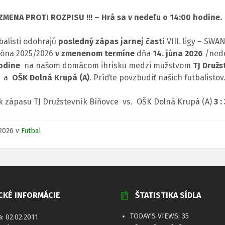
MENA PROTI ROZPISU !!! – Hrá sa v nedeľu o 14:00 hodine.
balisti odohrajú
posledný zápas jarnej časti
VIII. ligy – SWA
zóna 2025/2026
v
zmenenom termíne
dňa
14. júna 2026
/ned
odine
na našom domácom ihrisku medzi mužstvom
TJ Družs
a
OŠK Dolná Krupá (A)
. Príďte povzbudiť našich futbalistov
k zápasu TJ Družstevník Bíňovce vs. OŠK Dolná Krupá (A)
3 :
.2026
v
Futbal
CKÉ INFORMÁCIE
ŠTATISTIKA SÍDLA
TODAY'S VIEWS:
35
a: 02.02.2011