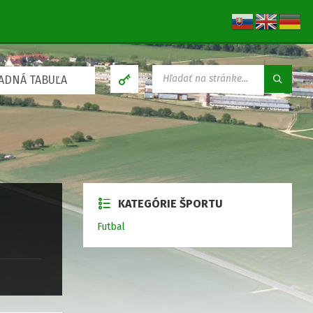
V
ADNÁ TABUĽA
Y
H
Ľ
A
D
Á
V
A
N
KATEGÓRIE ŠPORTU
I
E
Futbal
: