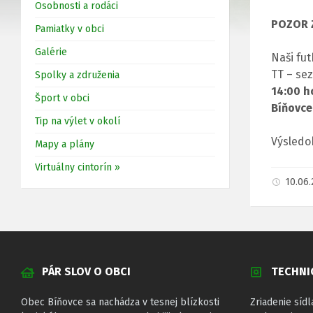
Osobnosti a rodáci
POZOR Z
Pamiatky v obci
Galérie
Naši fut
TT – se
Spolky a združenia
14:00 h
Šport v obci
Bíňovce
Tip na výlet v okolí
Výsledo
Mapy a plány
Virtuálny cintorín »
10.06
PÁR SLOV O OBCI
TECHNI
Obec Bíňovce sa nachádza v tesnej blízkosti
Zriadenie sídl