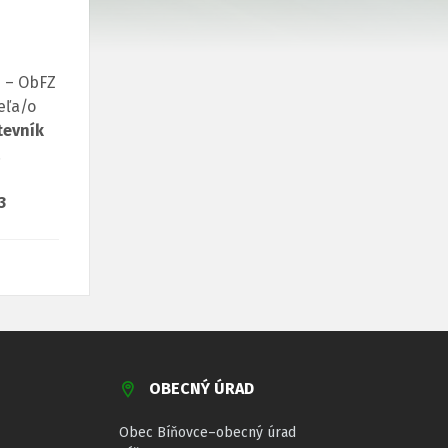
N – ObFZ
eľa/o
tevník
.
 3
OBECNÝ ÚRAD
Obec Bíňovce–obecný úrad