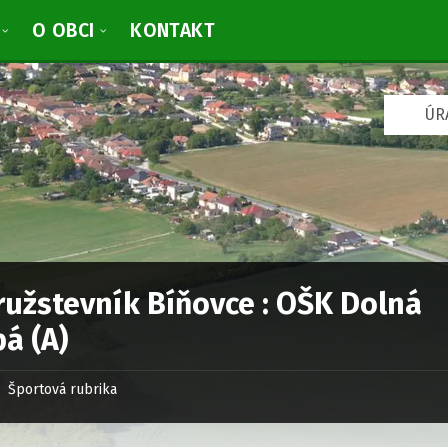
O OBCI
KONTAKT
V
ÚR
y
b
r
a
ť
j
a
z
y
k
ružstevník Bíňovce : OŠK Dolná
:
á (A)
Športová rubrika