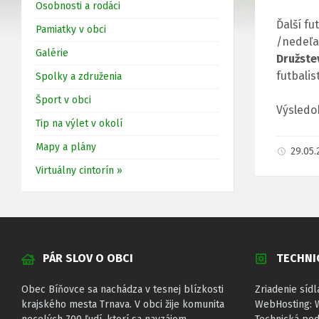
Osobnosti a rodáci
Ďalší f
Pamiatky v obci
/nedeľ
Galérie
Družste
futbalis
Spolky a združenia
Šport v obci
Výsledo
Tip na výlet v okolí
Mapy a plány
29.05
Virtuálny cintorín »
PÁR SLOV O OBCI
TECHNI
Obec Bíňovce sa nachádza v tesnej blízkosti
Zriadenie sídl
krajského mesta Trnava. V obci žije komunita
WebHosting: 