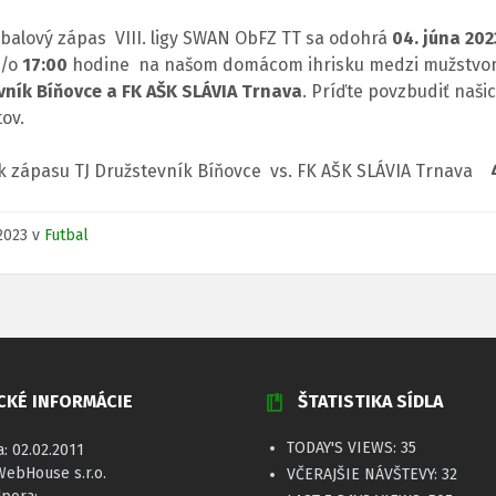
utbalový zápas VIII. ligy SWAN ObFZ TT sa odohrá
04. júna 202
a/o
17:00
hodine na našom domácom ihrisku medzi mužstv
vník Bíňovce a FK AŠK SLÁVIA Trnava
. Príďte povzbudiť naši
tov.
k zápasu TJ Družstevník Bíňovce vs. FK AŠK SLÁVIA Trnava
4
.2023
v
Futbal
CKÉ INFORMÁCIE
ŠTATISTIKA SÍDLA
TODAY'S VIEWS:
35
a: 02.02.2011
WebHouse s.r.o.
VČERAJŠIE NÁVŠTEVY:
32