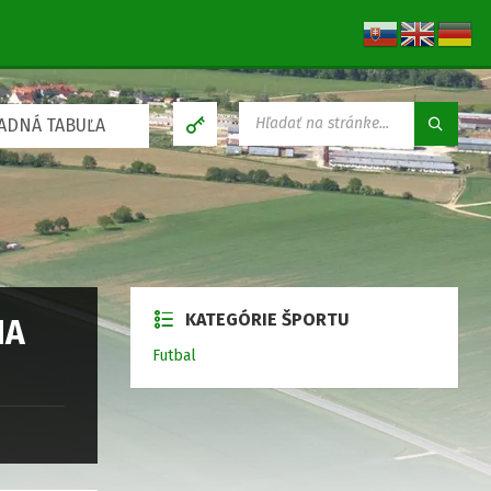
V
ADNÁ TABUĽA
Y
H
Ľ
A
D
Á
V
A
N
KATEGÓRIE ŠPORTU
I
IA
E
Futbal
: