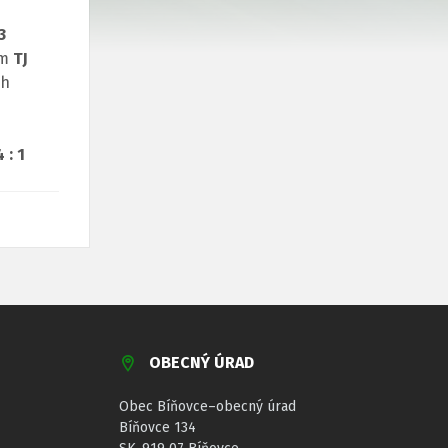
3
om
TJ
ch
 : 1
OBECNÝ ÚRAD
Obec Bíňovce–obecný úrad
Bíňovce 134