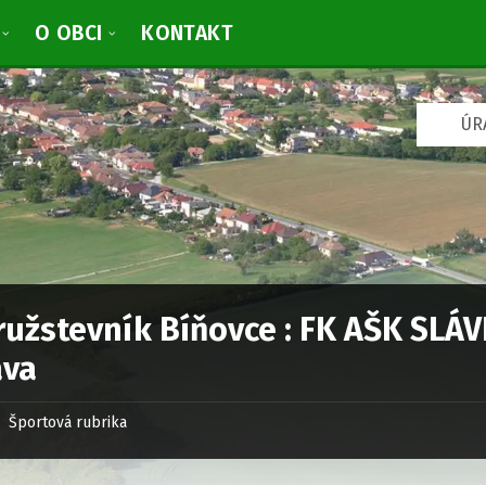
O OBCI
KONTAKT
V
ÚR
y
b
r
a
ť
j
a
z
y
k
ružstevník Bíňovce : FK AŠK SLÁV
:
ava
Športová rubrika