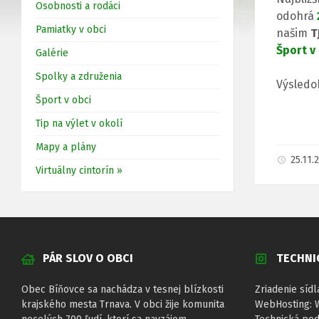
Osobnosti a rodáci
odohrá
Pamiatky v obci
našim
T
Šport v
Galérie
Spolky a združenia
Výsledo
Šport v obci
Tip na výlet v okolí
Mapy a plány
25.11
Virtuálny cintorín »
PÁR SLOV O OBCI
TECHNI
Obec Bíňovce sa nachádza v tesnej blízkosti
Zriadenie sídl
krajského mesta Trnava. V obci žije komunita
WebHosting: 