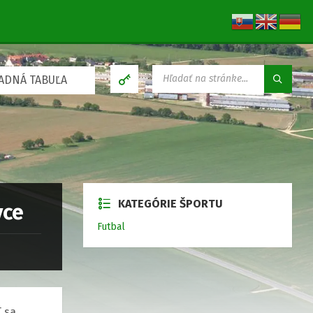
V
ADNÁ TABUĽA
Y
H
Ľ
A
D
Á
V
A
N
KATEGÓRIE ŠPORTU
I
vce
E
Futbal
:
T sa