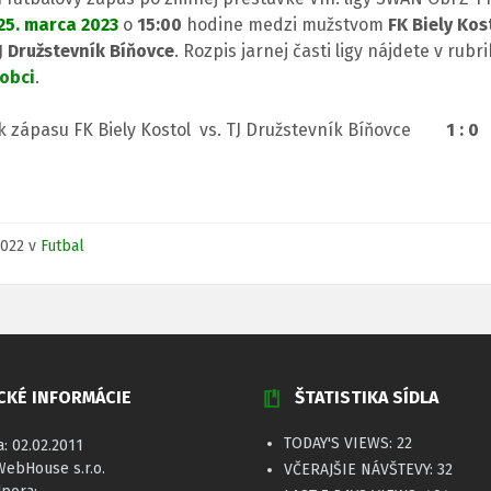
25. marca 2023
o
15:00
hodine medzi mužstvom
FK Biely Kos
J Družstevník Bíňovce
. Rozpis jarnej časti ligy nájdete v rubr
 obci
.
k zápasu FK Biely Kostol vs. TJ Družstevník Bíňovce
1 : 0
.2022
v
Futbal
CKÉ INFORMÁCIE
ŠTATISTIKA SÍDLA
TODAY'S VIEWS:
22
a: 02.02.2011
WebHouse s.r.o.
VČERAJŠIE NÁVŠTEVY:
32