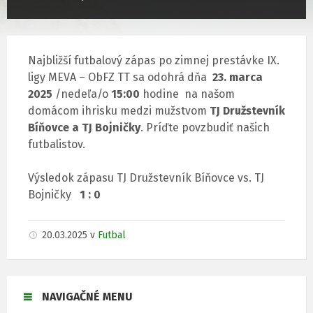
Najbližší futbalový zápas po zimnej prestávke IX.
ligy MEVA – ObFZ TT sa odohrá dňa
23. marca
2025
/nedeľa/o
15:00
hodine na našom
domácom ihrisku medzi mužstvom
TJ Družstevník
Bíňovce a TJ Bojničky
. Príďte povzbudiť našich
futbalistov.
Výsledok zápasu TJ Družstevník Bíňovce vs. TJ
Bojničky
1 : 0
20.03.2025
v
Futbal
NAVIGAČNÉ MENU