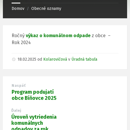
Domov
Obecné oznamy
/
Ročný
výkaz o komunálnom odpade
z obce –
Rok 2024
18.02.2025
od
Kolarovičová
v
Úradná tabuľa
Naspäť
Program podujatí
obce Bíňovce 2025
Ďalej
Úroveň vytriedenia
komunálnych
odpadov za rok