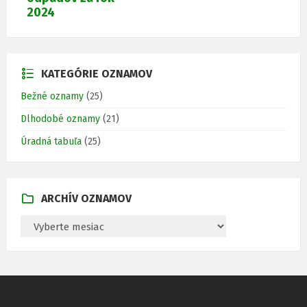
2024
KATEGÓRIE OZNAMOV
Bežné oznamy
(25)
Dlhodobé oznamy
(21)
Úradná tabuľa
(25)
ARCHÍV OZNAMOV
A
R
C
H
Í
V
O
Z