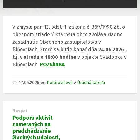
V zmysle par. 12, odst. 1 zákona č. 369/1990 Zb. o
obecnom zriadení starosta obce zvoláva riadne
zasadnutie Obecného zastupiteľstva v
Bíňovciach, ktoré sa bude konať
dňa 24.06.2026 ,
t.j. v stredu o 18:00 hodine
v objekte Svadobka v
Bíňovciach.
POZVÁNKA
17.06.2026
od
Kolarovičová
v
Úradná tabuľa
Naspäť
Podpora aktivít
zameraných na
predchádzanie
živelných udalostí,