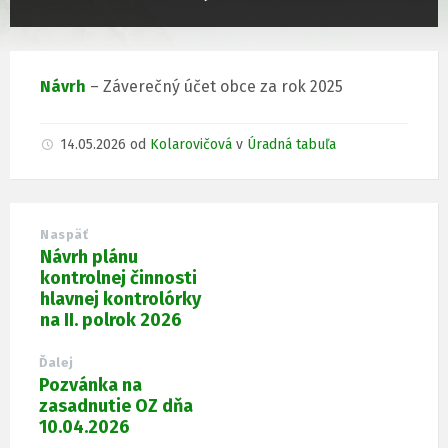
Návrh
– Záverečný účet obce za rok 2025
14.05.2026
od
Kolarovičová
v
Úradná tabuľa
Naspäť
Návrh plánu
kontrolnej činnosti
hlavnej kontrolórky
na II. polrok 2026
Ďalej
Pozvánka na
zasadnutie OZ dňa
10.04.2026