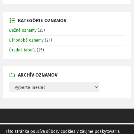
KATEGÓRIE OZNAMOV
Bežné oznamy
(25)
Dlhodobé oznamy
(21)
Úradná tabuľa
(25)
ARCHÍV OZNAMOV
A
R
C
H
Í
V
O
Z
N
A
Táto stránka používa súbory cookies v záujme poskytovania
GDPR
SITEMAP
RSS