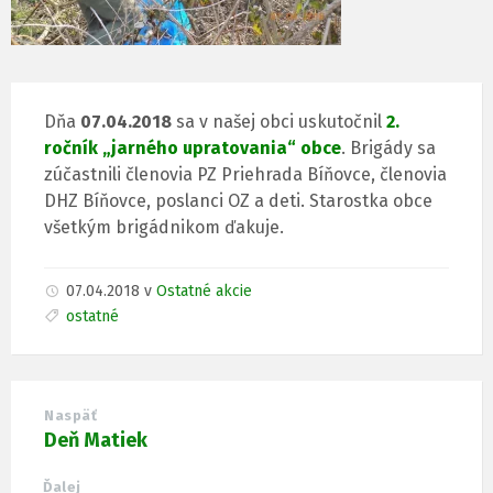
Dňa
07.04.2018
sa v našej obci uskutočnil
2.
ročník „jarného upratovania“ obce
. Brigády sa
zúčastnili členovia PZ Priehrada Bíňovce, členovia
DHZ Bíňovce, poslanci OZ a deti. Starostka obce
všetkým brigádnikom ďakuje.
07.04.2018
v
Ostatné akcie
ostatné
Naspäť
Deň Matiek
Ďalej