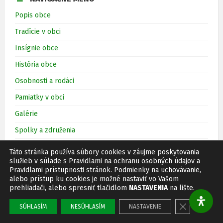
Popis obce
Tradície v obci
Insígnie obce
História obce
Osobnosti a rodáci
Pamiatky v obci
Galérie
Spolky a združenia
Šport v obci
Táto stránka používa súbory cookies v záujme poskytovania
služieb v súlade s Pravidlami na ochranu osobných údajov a
Tip na výlet v okolí
Pravidlami prístupnosti stránok. Podmienky na uchovávanie,
alebo prístup ku cookies je možné nastaviť vo Vašom
Mapy a plány
prehliadači, alebo spresniť tlačidlom
NASTAVENIA
na lište.
Virtuálny cintorín »
Close GDPR 
SÚHLASÍM
NESÚHLASÍM
NASTAVENIE