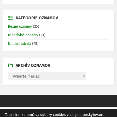
KATEGÓRIE OZNAMOV
Bežné oznamy
(25)
Dlhodobé oznamy
(21)
Úradná tabuľa
(25)
ARCHÍV OZNAMOV
A
R
C
H
Í
V
O
Z
N
A
Táto stránka používa súbory cookies v záujme poskytovania
GDPR
SITEMAP
RSS