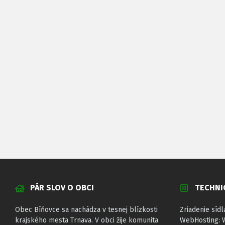
PÁR SLOV O OBCI
TECHNI
Obec Bíňovce sa nachádza v tesnej blízkosti
Zriadenie sídl
krajského mesta Trnava. V obci žije komunita
WebHosting: 