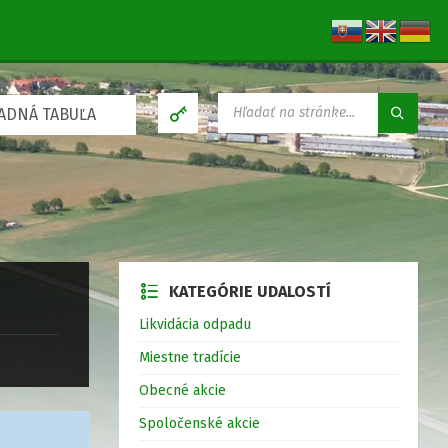
V
ADNÁ TABUĽA
Y
H
Ľ
A
D
Á
V
A
N
KATEGÓRIE UDALOSTÍ
I
E
Likvidácia odpadu
:
Miestne tradície
Obecné akcie
Spoločenské akcie