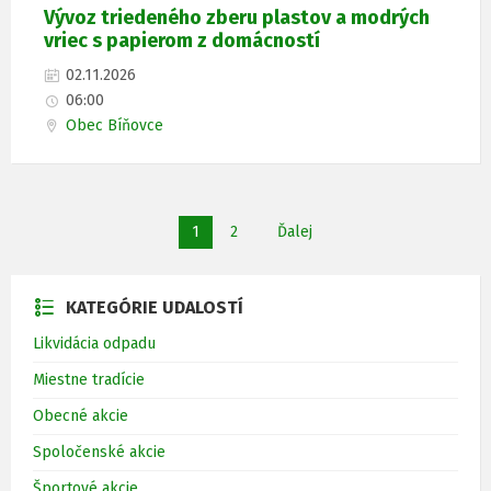
Vývoz triedeného zberu plastov a modrých
vriec s papierom z domácností
02.11.2026
06:00
Obec Bíňovce
S
1
2
Ďalej
t
r
á
n
k
KATEGÓRIE UDALOSTÍ
o
v
Likvidácia odpadu
a
n
i
Miestne tradície
e
Obecné akcie
Spoločenské akcie
Športové akcie