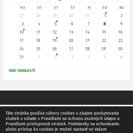
r
a
PO
UT
ST
ŠT
PI
SO
NE
P
27
28
29
30
31
1
2
e
s
r
e
3
4
5
6
7
8
9
d
l
s
10
11
12
13
14
15
16
k
c
e
o
17
18
19
20
21
22
23
č
h
d
i
24
25
26
27
28
29
30
t
á
u
k
31
1
2
3
4
5
6
d
j
a
N
l
a
z
ú
e
VIAC UDALOSTÍ
s
n
p
a
c
d
ä
á
ť
j
i
r
n
n
ú
m
a
e
k
d
c
e
a
n
l
Táto stránka používa súbory cookies v záujme poskytovania
i
i
s
GDPR
SITEMAP
RSS
e
služieb v súlade s Pravidlami na ochranu osobných údajov a
n
m
i
Pravidlami prístupnosti stránok. Podmienky na uchovávanie,
© 2011 Obec Bíňovce
d
alebo prístup ku cookies je možné nastaviť vo Vašom
á
Vytvoril:
IMF
Design
e
a